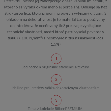
Perfektnú bielosť jej zabezpečuje obsah kaolínu (minerálu, z
ktorého sa vyrába okrem iného aj porcelán). Odlišuje sa tiež
štruktúrou líca, ktorá pripomína povrch vytesaný dlátom. S
ohľadom na dekoratívnosť je to materiál často používaný
do interiérov. Je oceňovaný tiež pre svoje vynikajúce
technické vlastnosti, medzi ktoré patrí vysoká pevnosť v
tlaku (> 100 N/mm²) a neobvykle nízka nasiakavosť (cca
1,5%)
Jedinečné a originálne sfarbenie a textúry
Ideálne pre interiéry vďaka dekoratívnym vlastnostiam
Tehla z kolekcie RöbenPREMIUM.