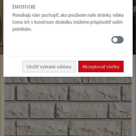
NA STIAHNUTIE
ŠTATISTICKÉ
Pomáhajú nám pochopiť, ako používate naše stránky, vďaka
KDE
NAKÚPIŤ
čomu ich v konečnom dôsledku môžeme prispôsobiť vašim
potrebám.
Výrobky fasáda
Klinkerové a lícové tehly typu I
Uložiť vybrané súhlasy
Akceptovať všetky