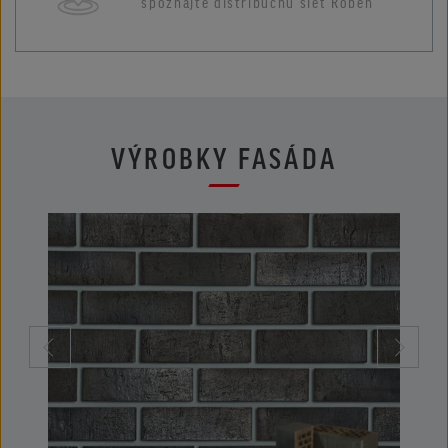
spoznajte distribučnú sieť Röben
VÝROBKY FASÁDA