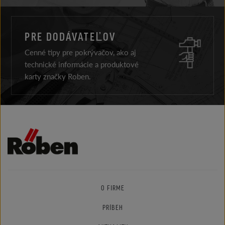
PRE DODÁVATEĽOV
Cenné tipy pre pokrývačov, ako aj
technické informácie a produktové
karty značky Roben.
O FIRME
PRÍBEH