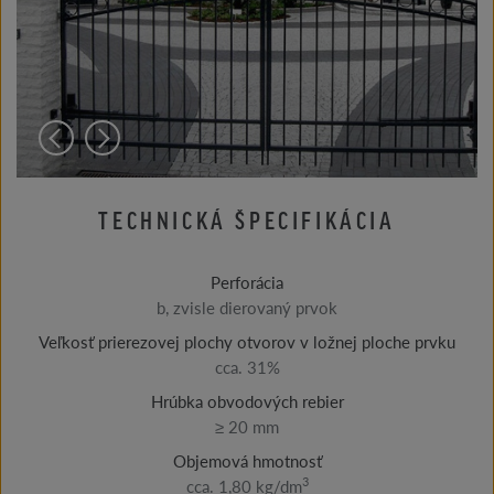
TECHNICKÁ ŠPECIFIKÁCIA
Perforácia
b, zvisle dierovaný prvok
Veľkosť prierezovej plochy otvorov v ložnej ploche prvku
cca. 31%
Hrúbka obvodových rebier
≥ 20 mm
Objemová hmotnosť
3
cca. 1,80 kg/dm