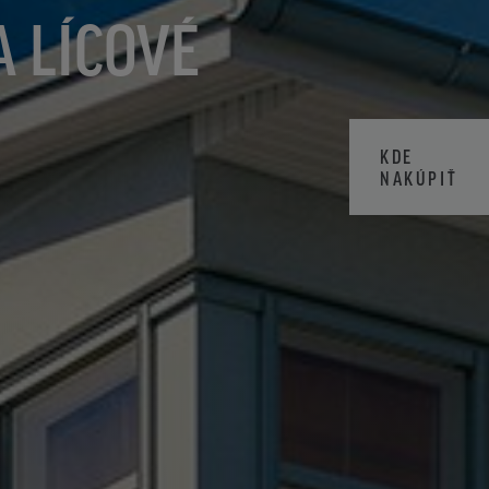
A LÍCOVÉ
KDE
NAKÚPIŤ