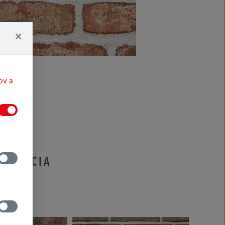
×
ov a
IFIKÁCIA