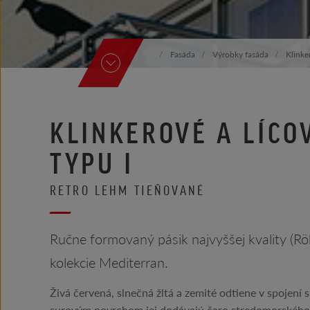
Fasáda
Výrobky fasáda
Klinker
KLINKEROVÉ A LÍCO
TYPU I
RETRO LEHM TIEŇOVANÉ
Ručne formovaný pásik najvyššej kvality 
kolekcie Mediterran.
Živá červená, slnečná žltá a zemité odtiene v spojení
surovým povrchom jej dodávajú čaro stredomorského 