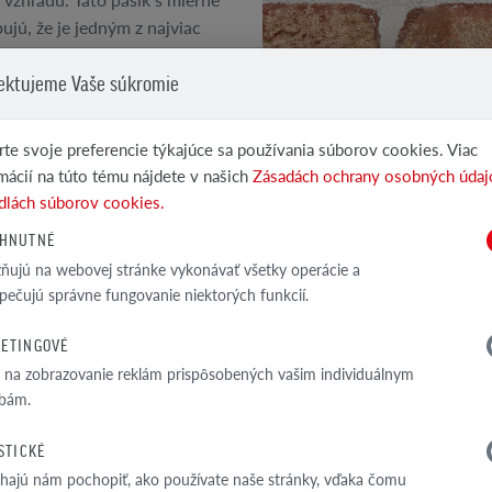
ú, že je jedným z najviac
hál Röben.
ektujeme Vaše súkromie
ané hrany
te svoje preferencie týkajúce sa používania súborov cookies. Viac
ikajúce technické parametre
POZRI ĎALŠIE PRODUKTY
mácií na túto tému nájdete v našich
Zásadách ochrany osobných údaj
dlách súborov cookies.
Klinkerové a lícové...
HNUTNÉ
ujú na webovej stránke vykonávať všetky operácie a
pečujú správne fungovanie niektorých funkcií.
ETINGOVÉ
TECHNICKÁ ŠPEC
a na zobrazovanie reklám prispôsobených vašim individuálnym
bám.
ISTICKÉ
ajú nám pochopiť, ako používate naše stránky, vďaka čomu