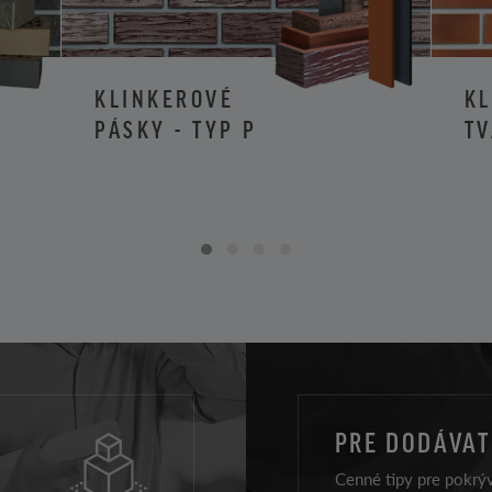
KLINKEROVÉ
K
PÁSKY - TYP P
TV
PRE DODÁVA
Cenné tipy pre pokrýv