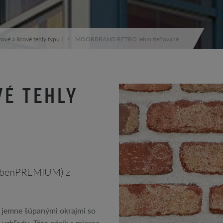
ové a lícové tehly typu I
MOORBRAND RETRO lehm tieňované
VÉ TEHLY
(RöbenPREMIUM) z
 s jemne šúpanými okrajmi so
vzhľadu. Táto pásik s mierne