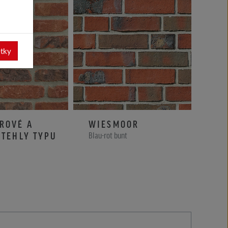
etky
ROVÉ A
WIESMOOR
MO
 TEHLY TYPU
Blau-rot bunt
Perlw
tový tieň