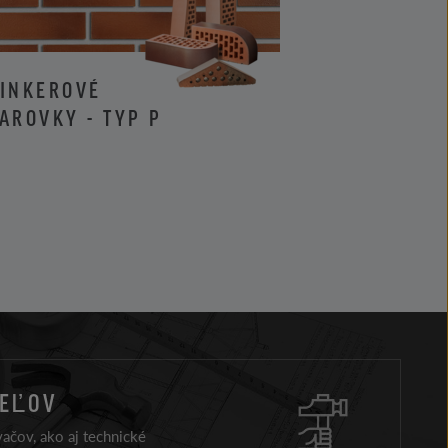
LINKEROVÉ
KLINKEROVÉ 
AROVKY - TYP P
LÍCOVÉ TEHL
TYPU I
TEĽOV
ačov, ako aj technické