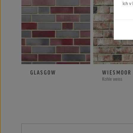
ich v
GLASGOW
WIESMOOR
Kohle weiss