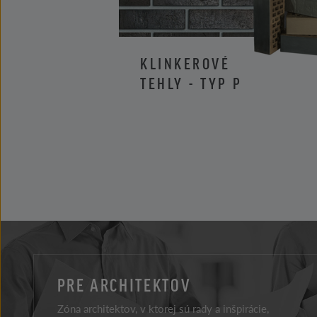
KLINKEROVÉ
TEHLY - TYP P
PRE ARCHITEKTOV
Zóna architektov, v ktorej sú rady a inšpirácie,