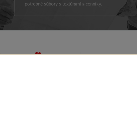
potrebné súbory s textúrami a cenníky.
Facebook
Instagram
Youtube
O FIRME
PRÍBEH
AKTUALITY
KANCELÁRIA
MARKETINGU
KONTAKT