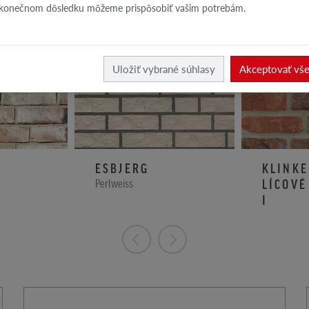
 konečnom dôsledku môžeme prispôsobiť vašim potrebám.
Uložiť vybrané súhlasy
Akceptovať vš
ESBJERG
KLINKE
LÍCOVÉ
Perlweiss
I
RETRO grafi