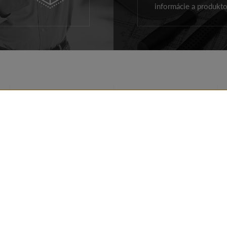
informácie a produkt
VÝROBKY PRE STRECHU
REALIZÁCIE
VÝROBKY FASÁDA
RADY
PRE ARCHITEKTOV
NA STIAHNUTIE
PRE DODÁVATEĽOV