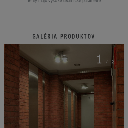
Tehly majú vysoké technické parametre
GALÉRIA PRODUKTOV
1
/
2