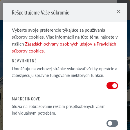
×
Rešpektujeme Vaše súkromie
Me
Vyberte svoje preferencie týkajúce sa používania
súborov cookies. Viac informácií na túto tému nájdete v
našich
Zásadách ochrany osobných údajov a Pravidlách
súborov cookies.
KLINKEROVÉ A LÍCOVÉ TEHLY
NEVYHNUTNÉ
Umožňujú na webovej stránke vykonávať všetky operácie a
TYPU I
zabezpečujú správne fungovanie niektorých funkcií.
RETRO SVETLOČERVENÝ TIEŇ
MARKETINGOVÉ
Slúžia na zobrazovanie reklám prispôsobených vašim
individuálnym potrebám.
MATERIÁLY