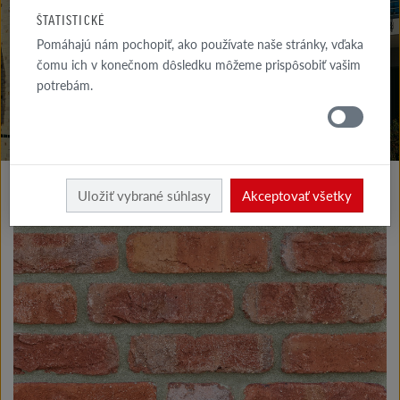
NA STIAHNUTIE
ŠTATISTICKÉ
Pomáhajú nám pochopiť, ako používate naše stránky, vďaka
KDE
NAKÚPIŤ
čomu ich v konečnom dôsledku môžeme prispôsobiť vašim
potrebám.
Výrobky fasáda
Klinkerové a lícové tehly typu I
Uložiť vybrané súhlasy
Akceptovať všetky