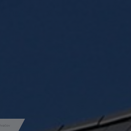
ývačov