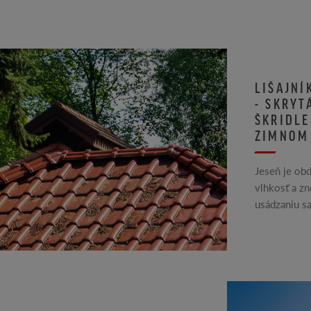
LIŠAJNÍ
- SKRYT
ŠKRIDLE
ZIMNOM
Jeseň je obd
vlhkosť a zn
usádzaniu sa