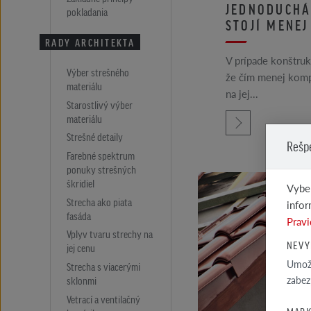
JEDNODUCHÁ
pokladania
STOJÍ MENEJ
RADY ARCHITEKTA
V prípade konštru
Výber strešného
že čím menej komp
materiálu
na jej...
Starostlivý výber
materiálu
Strešné detaily
Rešp
Farebné spektrum
ponuky strešných
škridiel
Vyber
Strecha ako piata
infor
fasáda
Pravi
Vplyv tvaru strechy na
NEVY
jej cenu
Umožň
Strecha s viacerými
zabez
sklonmi
Vetrací a ventilačný