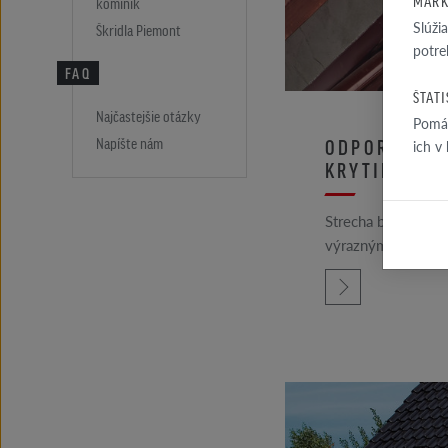
MARK
komínik
Slúži
Škridla Piemont
potre
FAQ
ŠTAT
Najčastejšie otázky
Pomáh
Napíšte nám
ODPORÚČANI
ich v
KRYTINY
Strecha býva často
výrazným a vidite