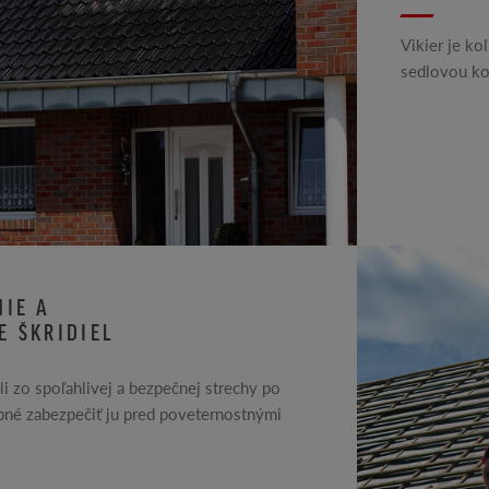
Vikier je ko
sedlovou kon
NIE A
E ŠKRIDIEL
i zo spoľahlivej a bezpečnej strechy po
ebné zabezpečiť ju pred poveternostnými