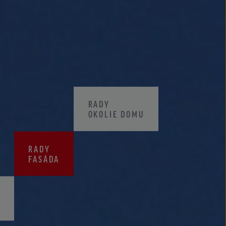
CENNÍKY
CERTIFIKÁTY ZKP
RADY
OKOLIE DOMU
RADY
FASÁDA
A