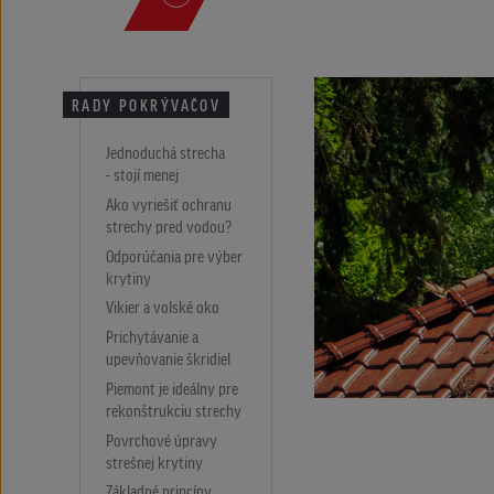
RADY POKRÝVAČOV
Jednoduchá strecha
- stojí menej
Ako vyriešiť ochranu
strechy pred vodou?
Odporúčania pre výber
krytiny
Vikier a volské oko
Prichytávanie a
upevňovanie škridiel
Piemont je ideálny pre
rekonštrukciu strechy
Povrchové úpravy
strešnej krytiny
Základné princípy