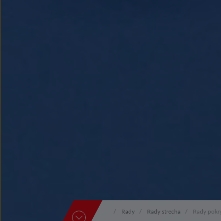
Rady
Rady strecha
Rady pokr