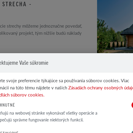
 STRECHA -
kcie strechy môžeme jednoznačne povedať,
likovaný projekt, tým nižšie budú náklady
ektujeme Vaše súkromie
te svoje preferencie týkajúce sa používania súborov cookies. Viac
mácií na túto tému nájdete v našich
Zásadách ochrany osobných údaj
AKO VYR
dlách súborov cookies.
STRECH
HNUTNÉ
Hlavným fakt
ujú na webovej stránke vykonávať všetky operácie a
konštrukcie,
pečujú správne fungovanie niektorých funkcií.
následne zvlá