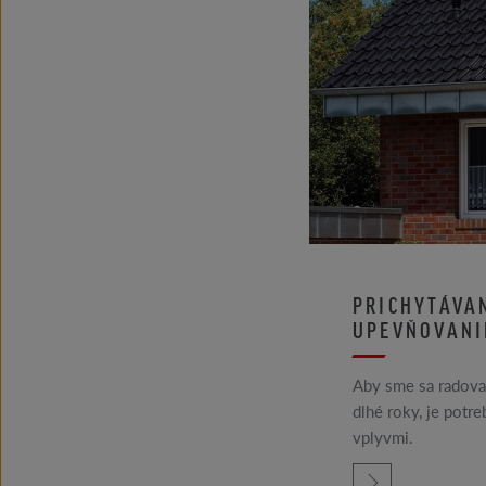
PRICHYTÁVA
UPEVŇOVANI
Aby sme sa radoval
dlhé roky, je potr
vplyvmi.