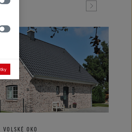
etky
A VOLSKÉ OKO