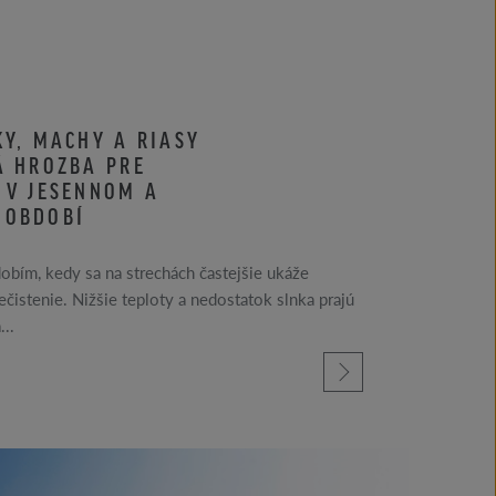
KY, MACHY A RIASY
Á HROZBA PRE
 V JESENNOM A
 OBDOBÍ
obím, kedy sa na strechách častejšie ukáže
ečistenie. Nižšie teploty a nedostatok slnka prajú
...