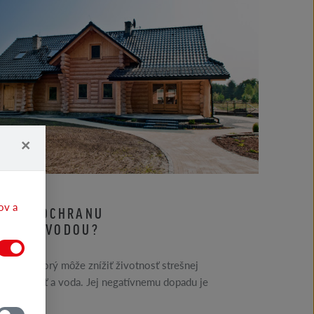
×
ov a
IEŠIŤ OCHRANU
Y PRED VODOU?
orom, ktorý môže znížiť životnosť strešnej
 je vlhkosť a voda. Jej negatívnemu dopadu je
šť...