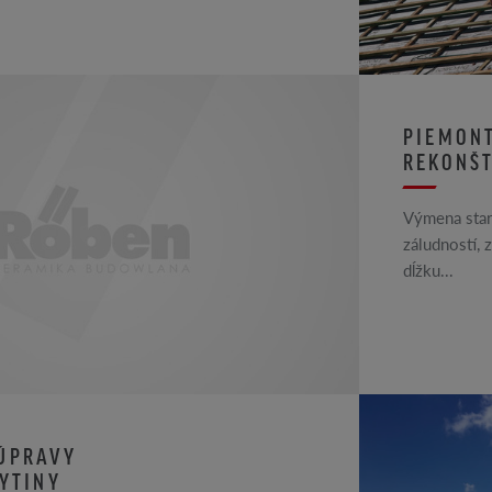
PIEMONT
REKONŠT
Výmena star
záludností, 
dĺžku...
ÚPRAVY
RYTINY