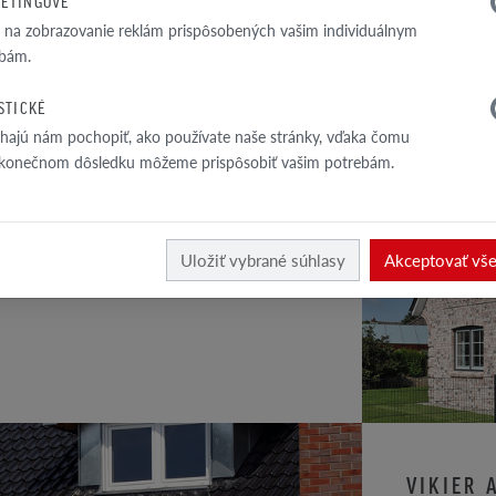
ETINGOVÉ
a na zobrazovanie reklám prispôsobených vašim individuálnym
bám.
ISTICKÉ
ajú nám pochopiť, ako používate naše stránky, vďaka čomu
A PRE VÝBER
 konečnom dôsledku môžeme prispôsobiť vašim potrebám.
 nazývaná piatou fasádou, pretože je veľmi
Uložiť vybrané súhlasy
Akceptovať vš
ľným prvkom domu.
VIKIER 