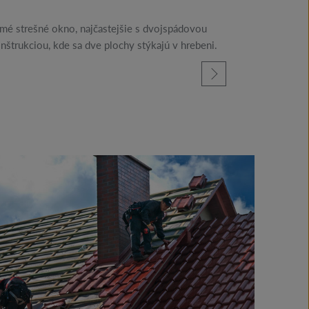
lmé strešné okno, najčastejšie s dvojspádovou
štrukciou, kde sa dve plochy stýkajú v hrebeni.