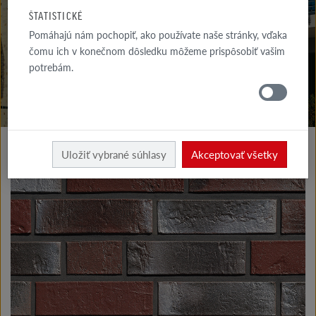
NA STIAHNUTIE
ŠTATISTICKÉ
Pomáhajú nám pochopiť, ako používate naše stránky, vďaka
KDE
NAKÚPIŤ
čomu ich v konečnom dôsledku môžeme prispôsobiť vašim
potrebám.
Výrobky fasáda
Klinkerové a lícové tehly typu I
Uložiť vybrané súhlasy
Akceptovať všetky