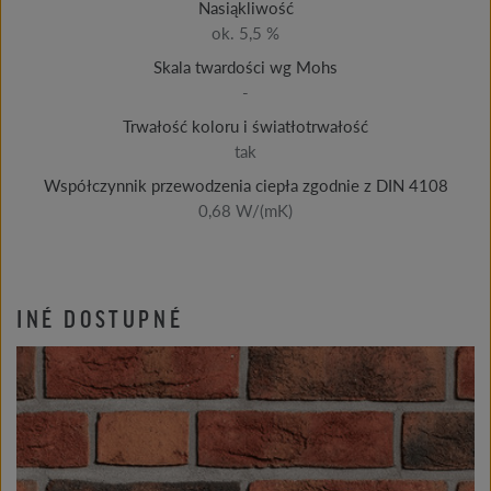
Nasiąkliwość
ok. 5,5 %
Skala twardości wg Mohs
-
Trwałość koloru i światłotrwałość
tak
Współczynnik przewodzenia ciepła zgodnie z DIN 4108
0,68 W/(mK)
INÉ DOSTUPNÉ