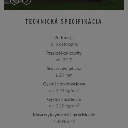
TECHNICKÁ ŠPECIFIKÁCIA
Perforacja
B, prostokątna
Przekrój całkowity
ok. 31 %
Ściana zewnętrzna
≥ 20 mm
Gęstość objętościowa
3
ok. 1,44 kg/dm
Gęstość materiału
3
ok. 2,10 kg/dm
Klasa wytrzymałości na ściskanie
2
> 36N/mm