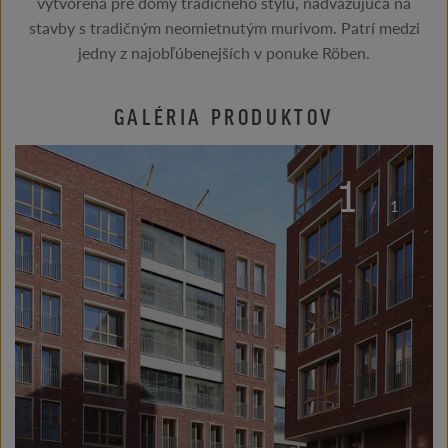
vytvorená pre domy tradičného štýlu, nadväzujúca na
stavby s tradičným neomietnutým murivom. Patrí medzi
jedny z najobľúbenejších v ponuke Röben.
GALÉRIA PRODUKTOV
1
/
1