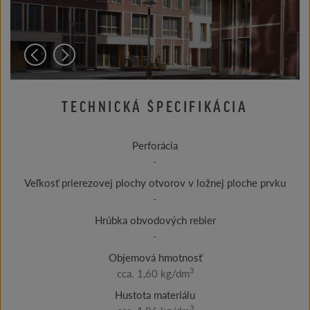
TECHNICKÁ ŠPECIFIKÁCIA
Perforácia
-
Veľkosť prierezovej plochy otvorov v ložnej ploche prvku
-
Hrúbka obvodových rebier
-
Objemová hmotnosť
3
cca. 1,60 kg/dm
Hustota materiálu
3