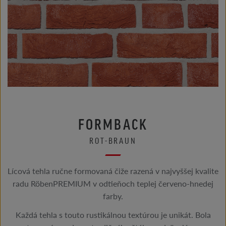
FORMBACK
ROT-BRAUN
Lícová tehla ručne formovaná čiže razená v najvyššej kvalite
radu RöbenPREMIUM v ​​odtieňoch teplej červeno-hnedej
farby.
Každá tehla s touto rustikálnou textúrou je unikát. Bola