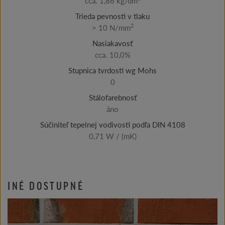
cca. 1,86 kg/dm
Trieda pevnosti v tlaku
2
> 10 N/mm
Nasiakavosť
cca. 10,0%
Stupnica tvrdosti wg Mohs
0
Stálofarebnosť
áno
Súčiniteľ tepelnej vodivosti podľa DIN 4108
0,71 W / (mK)
INÉ DOSTUPNÉ