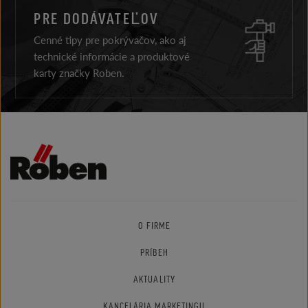
PRE DODÁVATEĽOV
Cenné tipy pre pokrývačov, ako aj
technické informácie a produktové
karty značky Roben.
O FIRME
PRÍBEH
AKTUALITY
KANCELÁRIA MARKETINGU