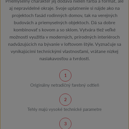
Priemyselný charakter jej dodáva nielen farba a formát, ale
aj nepravidelné okraje. Svoje uplatnenie si nájde ako na
projektoch fasád rodinných domov, tak na verejných
budovách a priemyselných objektoch. Dá sa dobre
kombinovať s kovom a so sklom. Vytvára tiež veľké
možnosti využitia v moderných, prírodných interiéroch
nadväzujúcich na bývanie v loftovom štýle. Vyznačuje sa
vynikajúcimi technickými vlastnosťami, vrátane nízkej
nasiakavosťou a tvrdosti.
Originálny netradičný farebný odtieň
Tehly majú vysoké technické parametre