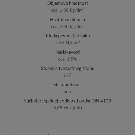
Objemová hmotnosť
3
cca. 1,80 kg/dm
Hustota materiálu
3
cca. 2,30 kg/dm
Trieda pevnosti v tlaku
2
> 36 N/mm
Nasiakavosť
cca. 1,5%
Stupnica tvrdosti wg Mohs
6-7
Stálofarebnosť
áno
Súčiniteľ tepelnej vodivosti podľa DIN 4108
0,68 W / (mK)