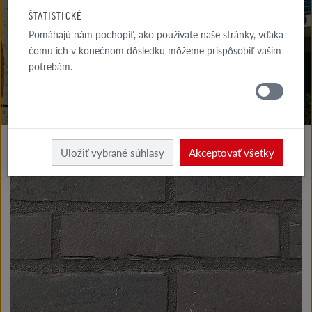
NA STIAHNUTIE
ŠTATISTICKÉ
Pomáhajú nám pochopiť, ako používate naše stránky, vďaka
KDE
NAKÚPIŤ
čomu ich v konečnom dôsledku môžeme prispôsobiť vašim
potrebám.
Výrobky fasáda
Klinkerové a lícové tehly typu I
Uložiť vybrané súhlasy
Akceptovať všetky