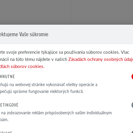
ektujeme Vaše súkromie
Pri vhodnom rozmiestnení slúži
ako zábrana proti zosuvom snehu
z plochy striech
te svoje preferencie týkajúce sa používania súborov cookies. Viac
pozinkovaná oceľ s povrchovou
mácií na túto tému nájdete v našich
Zásadách ochrany osobných údaj
úpravou
dlách súborov cookies.
meď, gaštan, hnedý, čierny
HNUTNÉ
ujú na webovej stránke vykonávať všetky operácie a
pečujú správne fungovanie niektorých funkcií.
ETINGOVÉ
a na zobrazovanie reklám prispôsobených vašim individuálnym
bám.