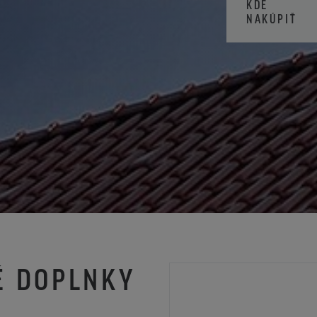
KDE
NAKÚPIŤ
É DOPLNKY