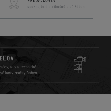
PREDAJCOVIA
spoznajte distribučnú sieť Röben
TEĽOV
ačov, ako aj technické
ové karty značky Roben.