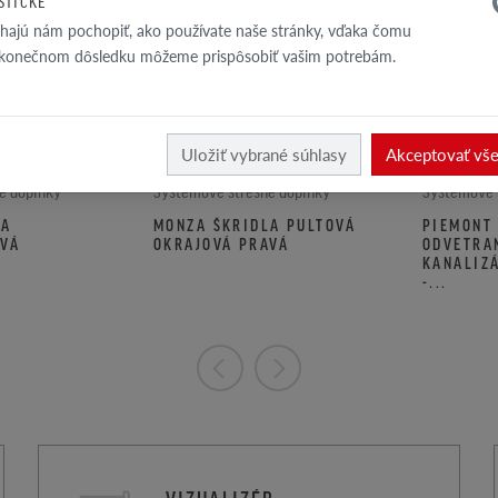
ISTICKÉ
ajú nám pochopiť, ako používate naše stránky, vďaka čomu
 konečnom dôsledku môžeme prispôsobiť vašim potrebám.
Uložiť vybrané súhlasy
Akceptovať vš
é doplnky
Systémové strešné doplnky
Systémové 
LA
MONZA ŠKRIDLA PULTOVÁ
PIEMONT
AVÁ
OKRAJOVÁ PRAVÁ
ODVETRA
KANALIZ
-...