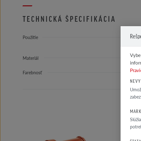
TECHNICKÁ ŠPECIFIKÁCIA
Rešp
Použitie
Vyber
Materiál
infor
Pravi
Farebnosť
NEVY
Umožň
zabez
MARK
Slúži
potre