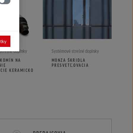
etky
strešné doplnky
Systémové strešné doplnky
Systé
 KOMÍN NA
MONZA ŠKRIDLA
MON
NIE
PRESVETĽOVACIA
POL
ÁCIE KERAMICKO