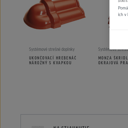
ŠTAT
Pomáh
ich v
Systémové strešné doplnky
Systémové strešn
UKONČOVACÍ HREBENÁČ
MONZA ŠKRID
NÁROŽNÝ S KVAPKOU
OKRAJOVÁ PR