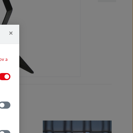
×
ov a