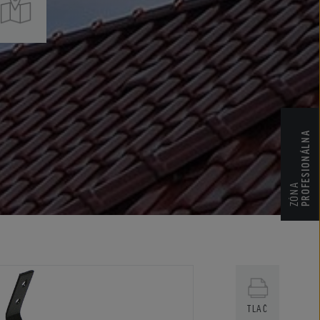
CENNÍKY
CERTIFIKÁTY ZKP
PROFESIONÁLNA
ZÓNA
TLAČ