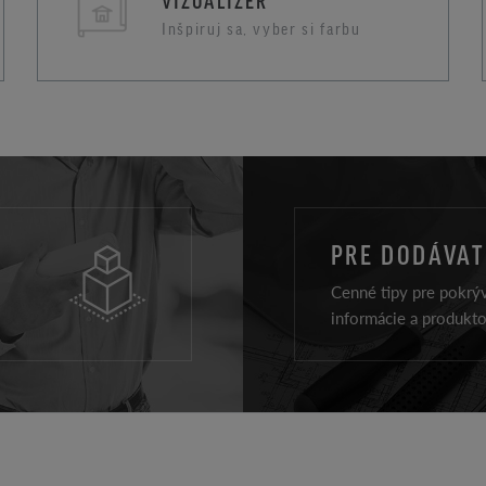
VIZUALIZÉR
Inšpiruj sa, vyber si farbu
PRE DODÁVA
Cenné tipy pre pokrýv
informácie a produkt