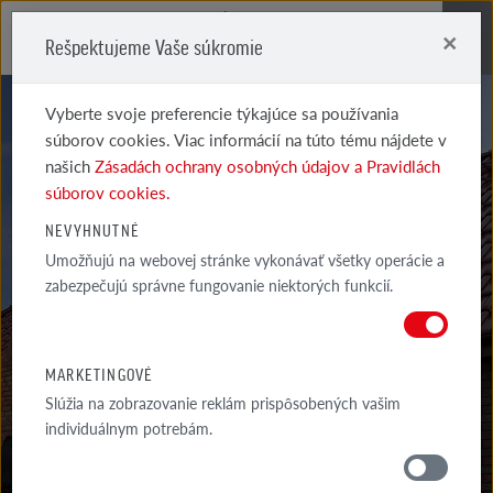
×
Rešpektujeme Vaše súkromie
Me
Vyberte svoje preferencie týkajúce sa používania
súborov cookies. Viac informácií na túto tému nájdete v
našich
Zásadách ochrany osobných údajov a Pravidlách
súborov cookies.
SYSTÉMOVÉ
NEVYHNUTNÉ
Umožňujú na webovej stránke vykonávať všetky operácie a
STREŠNÉ DOPLNKY
zabezpečujú správne fungovanie niektorých funkcií.
MILANO SKRIDLA VETRACIA PRIRODNÁ ČERVENÁ
MARKETINGOVÉ
Slúžia na zobrazovanie reklám prispôsobených vašim
individuálnym potrebám.
MATERIÁLY