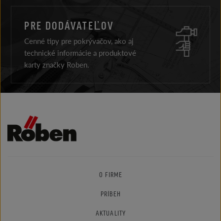
PRE DODÁVATEĽOV
Cenné tipy pre pokrývačov, ako aj
technické informácie a produktové
karty značky Roben.
O FIRME
PRÍBEH
AKTUALITY