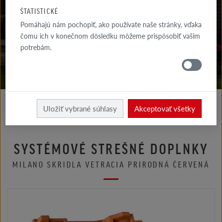
NA STIAHNUTIE
ŠTATISTICKÉ
Pomáhajú nám pochopiť, ako používate naše stránky, vďaka
KDE
NAKÚPIŤ
čomu ich v konečnom dôsledku môžeme prispôsobiť vašim
potrebám.
Uložiť vybrané súhlasy
Akceptovať všetky
SYSTÉMOVÉ STREŠNÉ DOPLNKY
MILANO SKRIDLA VETRACIA PRIRODNÁ ČERVENÁ