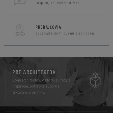
Inšpiruj sa, vyber si farbu
PREDAJCOVIA
spoznajte distribučnú sieť Röben
PRE ARCHITEKTOV
Zóna architektov, v ktorej sú rady a
inšpirácie, potrebné súbory s
textúrami a cenníky.