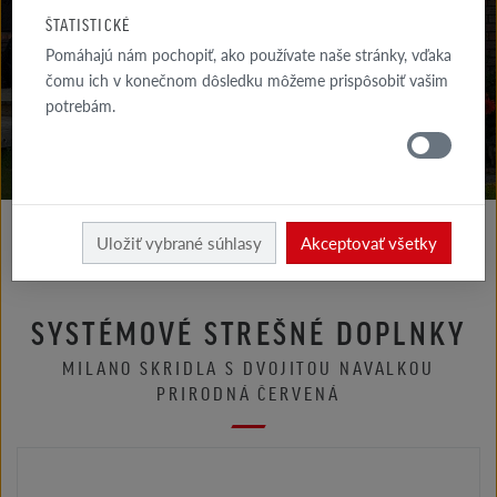
NA STIAHNUTIE
ŠTATISTICKÉ
Pomáhajú nám pochopiť, ako používate naše stránky, vďaka
KDE
NAKÚPIŤ
čomu ich v konečnom dôsledku môžeme prispôsobiť vašim
potrebám.
Uložiť vybrané súhlasy
Akceptovať všetky
SYSTÉMOVÉ STREŠNÉ DOPLNKY
MILANO SKRIDLA S DVOJITOU NAVALKOU
PRIRODNÁ ČERVENÁ