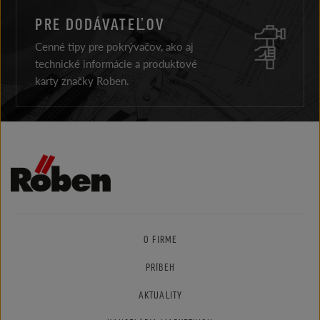
PRE DODÁVATEĽOV
Cenné tipy pre pokrývačov, ako aj
technické informácie a produktové
karty značky Roben.
O FIRME
PRÍBEH
AKTUALITY