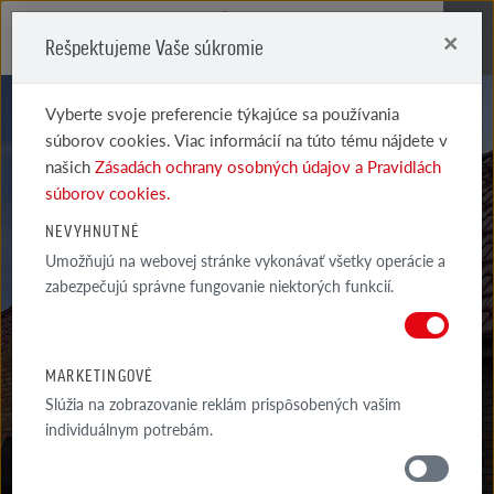
×
Rešpektujeme Vaše súkromie
Me
Vyberte svoje preferencie týkajúce sa používania
súborov cookies. Viac informácií na túto tému nájdete v
našich
Zásadách ochrany osobných údajov a Pravidlách
súborov cookies.
SYSTÉMOVÉ
NEVYHNUTNÉ
Umožňujú na webovej stránke vykonávať všetky operácie a
STREŠNÉ DOPLNKY
zabezpečujú správne fungovanie niektorých funkcií.
MILANO SKRIDLA S DVOJITOU NAVALKOU PRIRODNÁ ČERVENÁ
MARKETINGOVÉ
Slúžia na zobrazovanie reklám prispôsobených vašim
individuálnym potrebám.
MATERIÁLY