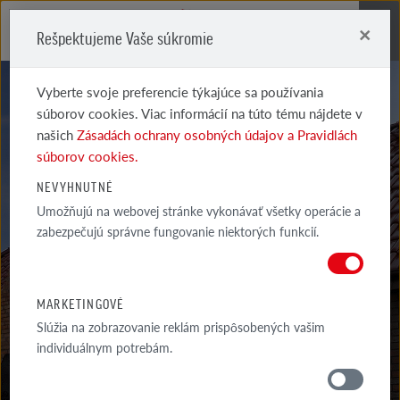
×
Rešpektujeme Vaše súkromie
Me
Vyberte svoje preferencie týkajúce sa používania
súborov cookies. Viac informácií na túto tému nájdete v
našich
Zásadách ochrany osobných údajov a Pravidlách
súborov cookies.
SYSTÉMOVÉ
NEVYHNUTNÉ
Umožňujú na webovej stránke vykonávať všetky operácie a
STREŠNÉ DOPLNKY
zabezpečujú správne fungovanie niektorých funkcií.
PIEMONT KOMÍN NA ODVETRANIE KANALIZÁCIE KERAMICKO -
KONGLOMERÁTOVÝ S FLEXI HADICOU
MARKETINGOVÉ
Slúžia na zobrazovanie reklám prispôsobených vašim
individuálnym potrebám.
MATERIÁLY