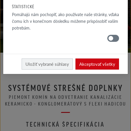
NA STIAHNUTIE
ŠTATISTICKÉ
Pomáhajú nám pochopiť, ako používate naše stránky, vďaka
KDE
NAKÚPIŤ
čomu ich v konečnom dôsledku môžeme prispôsobiť vašim
potrebám.
Uložiť vybrané súhlasy
Akceptovať všetky
SYSTÉMOVÉ STREŠNÉ DOPLNKY
PIEMONT KOMÍN NA ODVETRANIE KANALIZÁCIE
KERAMICKO - KONGLOMERÁTOVÝ S FLEXI HADICOU
TECHNICKÁ ŠPECIFIKÁCIA