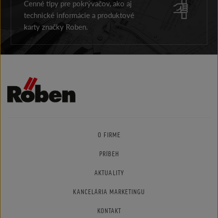
Cenné tipy pre pokrývačov, ako aj
technické informácie a produktové
karty značky Roben.
O FIRME
PRÍBEH
AKTUALITY
KANCELÁRIA MARKETINGU
KONTAKT