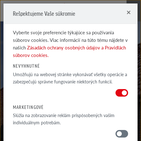
×
Rešpektujeme Vaše súkromie
Me
Vyberte svoje preferencie týkajúce sa používania
súborov cookies. Viac informácií na túto tému nájdete v
našich
Zásadách ochrany osobných údajov a Pravidlách
súborov cookies.
SYSTÉMOVÉ
NEVYHNUTNÉ
Umožňujú na webovej stránke vykonávať všetky operácie a
STREŠNÉ DOPLNKY
zabezpečujú správne fungovanie niektorých funkcií.
PIEMONT ŠKRIDLA PRE SOLAR - KOMPLET
MARKETINGOVÉ
Slúžia na zobrazovanie reklám prispôsobených vašim
individuálnym potrebám.
MATERIÁLY