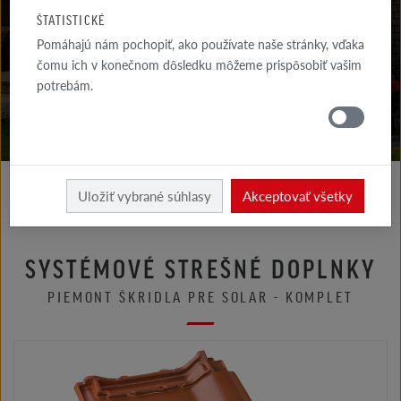
NA STIAHNUTIE
ŠTATISTICKÉ
Pomáhajú nám pochopiť, ako používate naše stránky, vďaka
KDE
NAKÚPIŤ
čomu ich v konečnom dôsledku môžeme prispôsobiť vašim
potrebám.
Uložiť vybrané súhlasy
Akceptovať všetky
SYSTÉMOVÉ STREŠNÉ DOPLNKY
PIEMONT ŠKRIDLA PRE SOLAR - KOMPLET