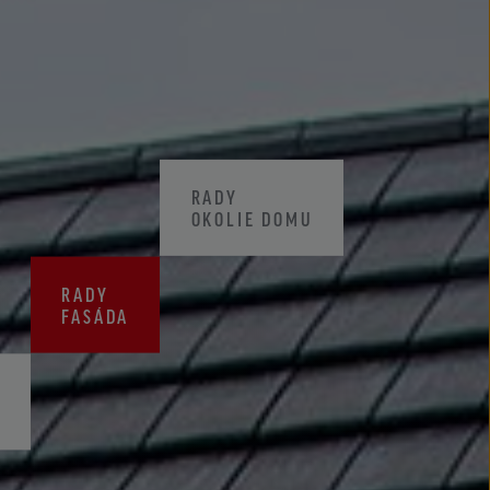
CENNÍKY
CERTIFIKÁTY ZKP
RADY
OKOLIE DOMU
RADY
FASÁDA
A