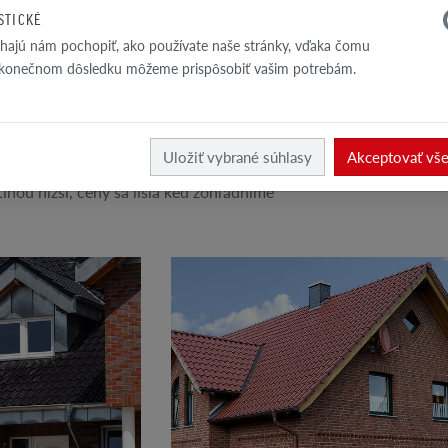
trechy ako je volské oko, vikier, ktoré
nielen odborne
ISTICKÉ
ace prvky a ďalšie klampiarske lemovacie
odhadnú potre
ajú nám pochopiť, ako používate naše stránky, vďaka čomu
 konečnom dôsledku môžeme prispôsobiť vašim potrebám.
mnohonásobne lomenou plochou strechy
povedajúcom výbere strešného materiálu. V
vých striech komplikovaných tvarov je
Uložiť vybrané súhlasy
Akceptovať vš
a. Hoci je nákup plechovej krytiny v
inou nižší, ceny sa líšia keď zohľadníme