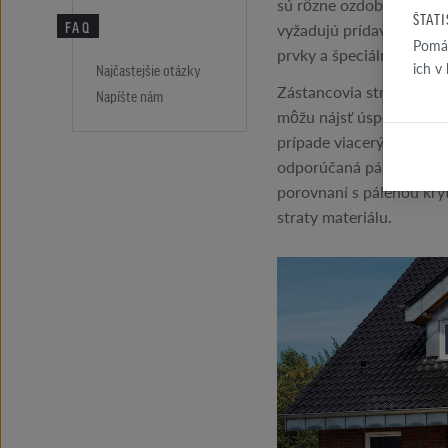
sú rôzne ozdobné prvky s
ŠTAT
FAQ
vyžadujú prídavné tesni
Pomáh
prvky a špeciálne práce.
ich v
Najčastejšie otázky
Zástancovia striech s 
Napíšte nám
môžu nájsť úsporu v zod
prípade viacerých spádo
odporúčaná pálená škridl
porovnaní s pálenou kryt
straty materiálu.