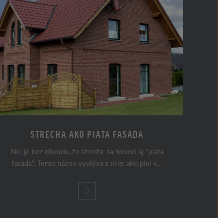
STRECHA AKO PIATA FASÁDA
Nie je bez dôvodu, že streche sa hovorí aj "piata
Téma v
fasáda". Tento názov vyplýva z role, akú plní v...
so z