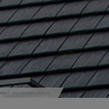
tekta
Vplyv tvaru strechy na jej cenu