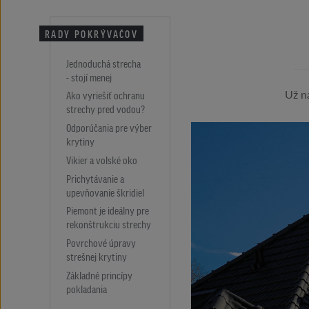
RADY POKRÝVAČOV
Jednoduchá strecha
- stojí menej
Už n
Ako vyriešiť ochranu
strechy pred vodou?
Odporúčania pre výber
krytiny
Vikier a volské oko
Prichytávanie a
upevňovanie škridiel
Piemont je ideálny pre
rekonštrukciu strechy
Povrchové úpravy
strešnej krytiny
Základné princípy
pokladania