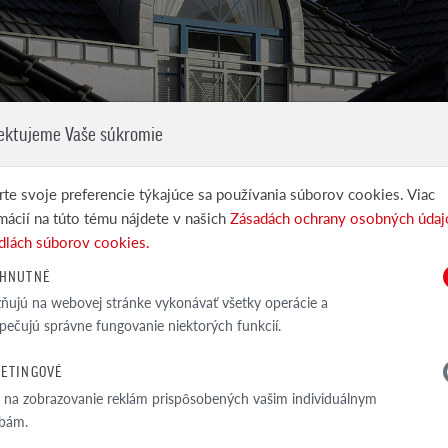
ektujeme Vaše súkromie
te svoje preferencie týkajúce sa používania súborov cookies. Viac
mácií na túto tému nájdete v našich
Zásadách ochrany osobných údaj
trukcie môžeme najjednoduchšie povedať, že
Stupeň komplik
dlách súborov cookies.
ar, tým nižšie budú náklady na jej
dokončovacích 
HNUTNÉ
elen s druhom potrebných strešných
prostriedkov b
s tvarom strešného krovu. Strecha, ktorú
používaných na
ujú na webovej stránke vykonávať všetky operácie a
pečujú správne fungovanie niektorých funkcií.
žstvo plôch, nízky výskyt lomov strešnej
ukončovacie s d
kov nám pomôže k zníženiu
nakúpiť tiež s
ETINGOVÉ
ti tomu bude vyhotovenie strechy s mnohými
rozmerom alebo
a na zobrazovanie reklám prispôsobených vašim individuálnym
vyššie množstvo potrebných materiálov na
Hneď ako máte 
bám.
žia a úžľabia. Dôležitým bodom v rozpočte
kalkulácii str