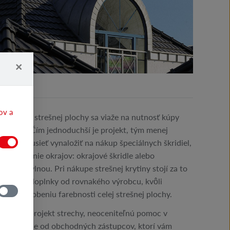
×
ov a
ovanosti strešnej plochy sa viaže na nutnosť kúpy
prvkov. Čím jednoduchší je projekt, tým menej
udeme musieť vynaložiť na nákup špeciálnych škridiel,
 zakončenie okrajov: okrajové škridle alebo
vojitou vlnou. Pri nákupe strešnej krytiny stojí za to
ystémové doplnky od rovnakého výrobcu, kvôli
 prispôsobeniu farebnosti celej strešnej plochy.
hotový projekt strechy, neoceniteľnú pomoc v
echy získame od obchodných zástupcov, ktorí vám