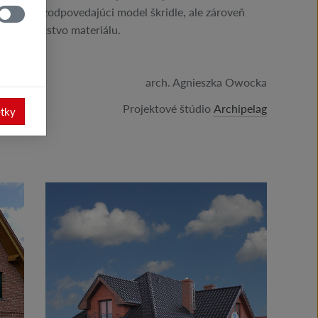
 poradia zodpovedajúci model škridle, ale zároveň
bné množstvo materiálu.
arch. Agnieszka Owocka
Projektové štúdio
Archipelag
etky