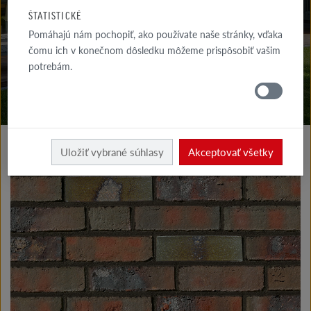
NA STIAHNUTIE
ŠTATISTICKÉ
Pomáhajú nám pochopiť, ako používate naše stránky, vďaka
KDE
NAKÚPIŤ
čomu ich v konečnom dôsledku môžeme prispôsobiť vašim
potrebám.
Výrobky fasáda
Klinkerové a lícové pásky typu I
Uložiť vybrané súhlasy
Akceptovať všetky