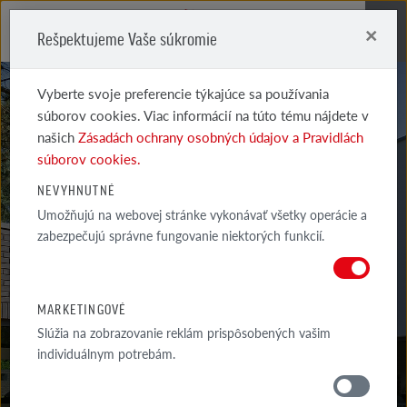
×
Rešpektujeme Vaše súkromie
Me
Vyberte svoje preferencie týkajúce sa používania
súborov cookies. Viac informácií na túto tému nájdete v
našich
Zásadách ochrany osobných údajov a Pravidlách
súborov cookies.
NEVYHNUTNÉ
WIESMOOR
Umožňujú na webovej stránke vykonávať všetky operácie a
zabezpečujú správne fungovanie niektorých funkcií.
KOHLE TIEŇOVANÉ JADE
MARKETINGOVÉ
Slúžia na zobrazovanie reklám prispôsobených vašim
individuálnym potrebám.
MATERIÁLY